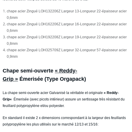
chape acier Zingué LOH132206Z Largeur 13-Longueur 22-épaisseur acier
0,6mm
chape acier Zingué LOH162206Z Largeur 16-Longueur 22-épaisseur acier
0,6mm
chape acier Zingué LOH192208Z Largeur 19-Longueur 22-épaisseur acier
0,8mm
chape acier Zingué LOH325709Z Largeur 32-Longueur 57-épaisseur acier
0,9mm
Chape semi-ouverte
« Reddy-
Grip »
Émerisée (Type Orgapack)
La chape semi-ouverte acier Galvanisé la véritable et originale
«
Reddy-
Grip
«
Émerisée (avec picots intérieur) assure un sertissage très résistant du
feuillard polypropylène et/ou polyester.
En standard il existe 2 x dimensions correspondant à la largeur des feuillards
polypropylène les plus utilisés sur le marché 12/13 et 15/16: